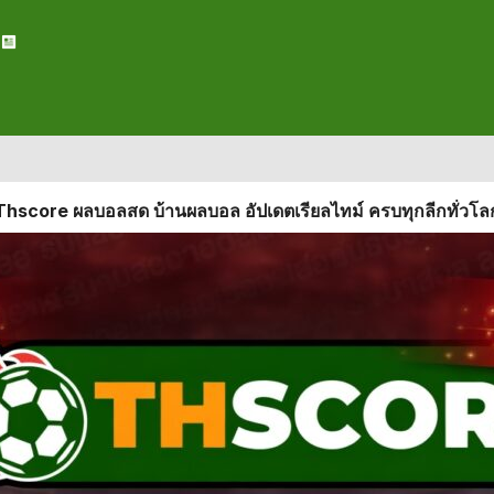
ม
Thscore ผลบอลสด บ้านผลบอล อัปเดตเรียลไทม์ ครบทุกลีกทั่วโล